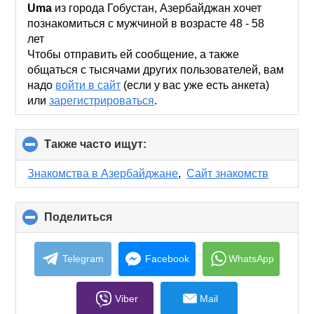
collapse
Uma
из города Гобустан, Азербайджан хочет
contents
познакомиться с мужчиной в возрасте 48 - 58
лет
Чтобы отправить ей сообщение, а также
общаться с тысячами других пользователей, вам
надо
войти в сайт
(если у вас уже есть анкета)
или
зарегистрироваться
.
Также часто ищут:
click
to
collapse
Знакомства в Азербайджане
,
Сайт знакомств
contents
Поделиться
click
to
collapse
contents
Telegram
Facebook
WhatsApp
Viber
Mail