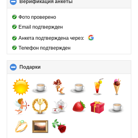
Верификация анкеты
click
to
collapse
Фото проверено
contents
Email подтвержден
Анкета подтверждена через:
Телефон подтвержден
Подарки
click
to
collapse
contents