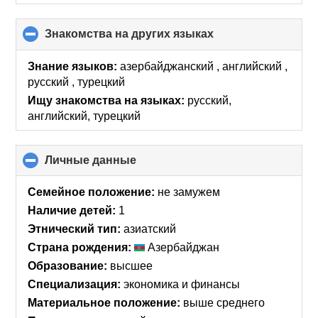
Знакомства на других языках
click
to
collapse
Знание языков:
азербайджанский , английский ,
contents
русский , турецкий
Ищу знакомства на языках:
русский,
английский, турецкий
Личные данные
click
to
collapse
Семейное положение:
не замужем
contents
Наличие детей:
1
Этнический тип:
азиатский
Страна рождения:
Азербайджан
Образование:
высшее
Специализация:
экономика и финансы
Материальное положение:
выше среднего