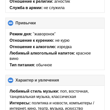
Отношение к религии:
агностик
contents
Служба в армии:
не служила
Привычки
click
to
collapse
Режим дня:
"жаворонок"
contents
Отношение к курению:
не курю
Отношение к алкоголю:
изредка
Любимый алкогольный напиток:
красное
вино
Тип питания:
обычное
Характер и увлечения
click
to
collapse
Любимый стиль музыки:
поп, восточная,
contents
танцевальная музыка, классическая
Интересы:
политика и новости, компьютеры /
интернет, кино, театр, музыка, искусcтво