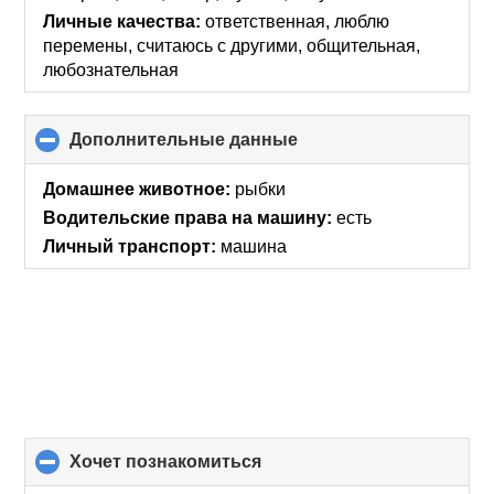
Личные качества:
ответственная, люблю
перемены, считаюсь с другими, общительная,
любознательная
Дополнительные данные
click
to
collapse
Домашнее животное:
рыбки
contents
Водительские права на машину:
есть
Личный транспорт:
машина
хочет познакомиться
click
to