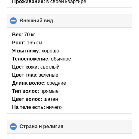
Проживание:
в своей квартире
Внешний вид
click
to
collapse
Вес:
70 кг
contents
Рост:
165 см
Я выгляжу:
хорошо
Телосложение:
обычное
Цвет кожи:
светлый
Цвет глаз:
зеленые
Длина волос:
средние
Тип волос:
прямые
Цвет волос:
шатен
На теле есть:
ничего
Страна и религия
click
to
collapse