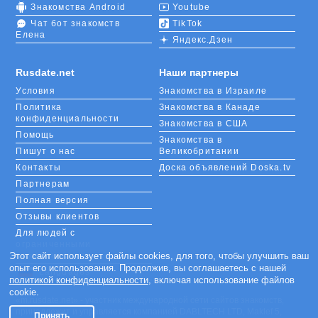
Знакомства Android
Youtube
Чат бот знакомств
TikTok
Елена
Яндекс.Дзен
Rusdate.net
Наши партнеры
Условия
Знакомства в Израиле
Политика
Знакомства в Канаде
конфиденциальности
Знакомства в США
Помощь
Знакомства в
Пишут о нас
Великобритании
Контакты
Доска объявлений Doska.tv
Партнерам
Полная версия
Отзывы клиентов
Для людей с
ограниченными
возможностями
Этот сайт использует файлы cookies, для того, чтобы улучшить ваш
опыт его использования. Продолжив, вы соглашаетесь с нашей
Languages
политикой конфиденциальности
, включая использование файлов
cookie.
«m.rusdate.net» - участник международной сети сайтов знакомств,
принадлежит и управляется компанией DABLTECH LTD, Maklef 5,
Принять