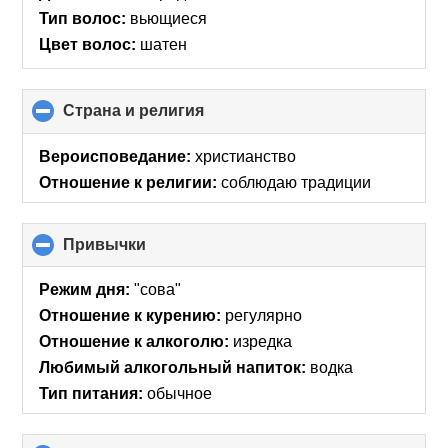
Тип волос:
вьющиеся
Цвет волос:
шатен
Страна и религия
click
to
collapse
Вероисповедание:
христианство
contents
Отношение к религии:
соблюдаю традиции
Привычки
click
to
collapse
Режим дня:
"сова"
contents
Отношение к курению:
регулярно
Отношение к алкоголю:
изредка
Любимый алкогольный напиток:
водка
Тип питания:
обычное