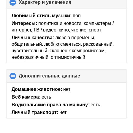
Характер и увлечения
click
to
collapse
Любимый стиль музыки:
поп
contents
Интересы:
политика и новости, компьютеры /
интернет, ТВ / видео, кино, чтение, спорт
Личные качества:
люблю перемены,
общительный, люблю смеяться, раскованный,
чувствительный, склонен к компромиссам,
небезразличный, оптимистичный
Дополнительные данные
click
to
collapse
Домашнее животное:
нет
contents
Веб камера:
есть
Водительские права на машину:
есть
Личный транспорт:
нет