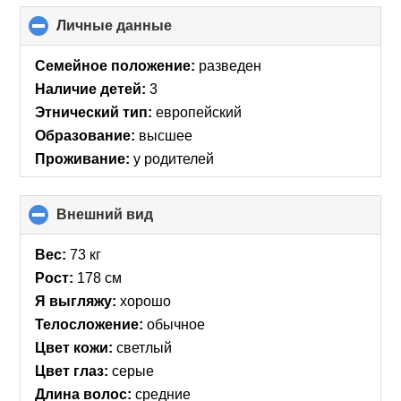
Личные данные
click
to
collapse
Семейное положение:
разведен
contents
Наличие детей:
3
Этнический тип:
европейский
Образование:
высшее
Проживание:
у родителей
Внешний вид
click
to
collapse
Вес:
73 кг
contents
Рост:
178 см
Я выгляжу:
хорошо
Телосложение:
обычное
Цвет кожи:
светлый
Цвет глаз:
серые
Длина волос:
средние