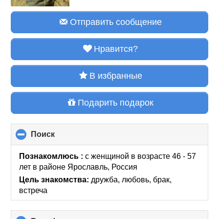
Отправить сообщение
Нравится?
В избранные
Подарить подарок
Поиск
click
to
collapse
Познакомлюсь :
с женщиной в возрасте 46 - 57
contents
лет
в районе
Ярославль, Россия
Цель знакомства:
дружба, любовь, брак,
встреча