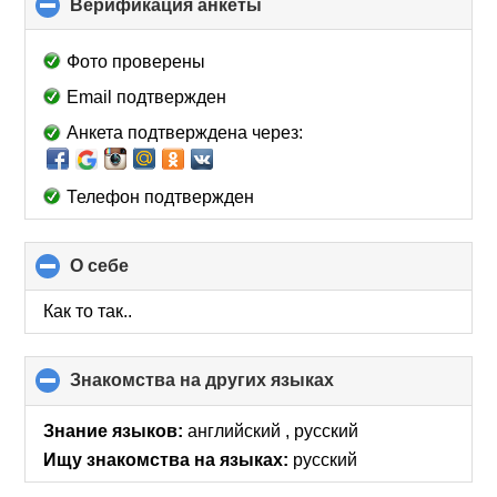
Верификация анкеты
click
to
collapse
Фото проверены
contents
Email подтвержден
Анкета подтверждена через:
Телефон подтвержден
О себе
click
to
collapse
Как то так..
contents
Знакомства на других языках
click
to
collapse
Знание языков:
английский , русский
contents
Ищу знакомства на языках:
русский