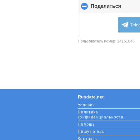
Поделиться
click
to
collaps
content
Tele
Пользователь номер:
14161046
Rusdate.net
Условия
Политика
конфиденциальности
Помощь
Пишут о нас
Контакты