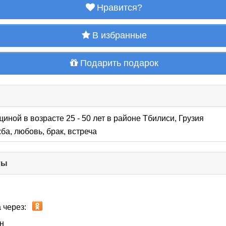
Нравится?
В избранные
Подарить подарок
щиной в возрасте 25 - 50 лет
в районе
Тбилиси, Грузия
ба, любовь, брак, встреча
ты
click
to
collapse
contents
 через:
н