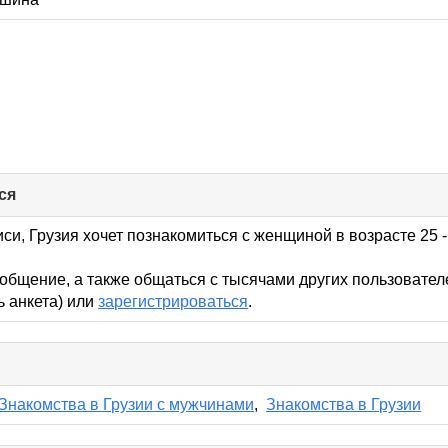
ся
click
to
collapse
си, Грузия хочет познакомиться с женщиной в возрасте 25 -
contents
общение, а также общаться с тысячами других пользовател
ь анкета) или
зарегистрироваться
.
lick
o
ollapse
Знакомства в Грузии с мужчинами
,
Знакомства в Грузии
ontents