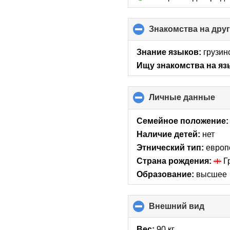
Знакомства на дру
Знание языков:
грузин
Ищу знакомства на яз
Личные данные
clic
to
col
Семейное положение:
con
Наличие детей:
нет
Этнический тип:
европ
Страна рождения:
Г
Образование:
высшее
Внешний вид
click
to
collap
Вес:
90 кг