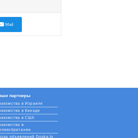
Mail
аши партнеры
накомства в Израиле
накомства в Канаде
накомства в США
накомства в
еликобритании
оска объявлений Doska.tv