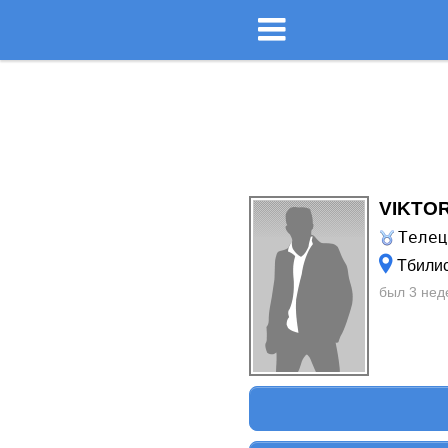
VIKTOR
Теле
Тбилис
был 3 нед