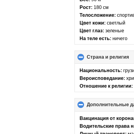
conte
Рост:
180 см
Телосложение:
спорти
Цвет кожи:
светлый
Цвет глаз:
зеленые
На теле есть:
ничего
Страна и религия
cl
to
co
Национальность:
груз
co
Вероисповедание:
хри
Отношение к религии:
Дополнительные д
Вакцинация от корона
Водительские права н
Личный транспорт:
ма