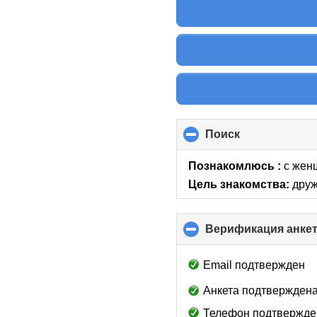
Поиск
click
to
collapse
Познакомлюсь :
с жен
contents
Цель знакомства:
друж
Верификация анке
Email подтвержден
Анкета подтверждена
Телефон подтвержде