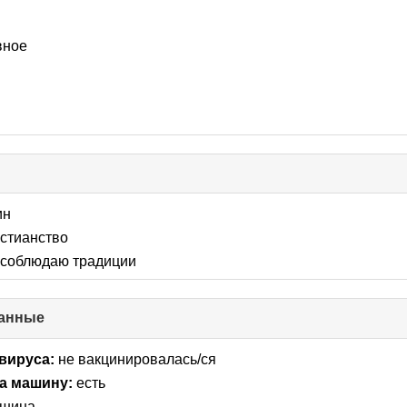
nts
вное
ick
llapse
ин
ntents
стианство
соблюдаю традиции
анные
click
to
collapse
вируса:
не вакцинировалась/ся
contents
а машину:
есть
шина