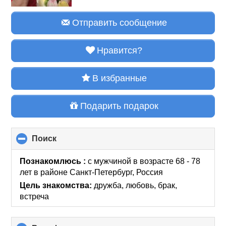
Отправить сообщение
Нравится?
В избранные
Подарить подарок
Поиск
click
to
collapse
Познакомлюсь :
с мужчиной в возрасте 68 - 78
contents
лет
в районе
Санкт-Петербург, Россия
Цель знакомства:
дружба, любовь, брак,
встреча