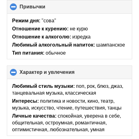
Привычки
click
to
collapse
Режим дня:
"сова"
contents
Отношение к курению:
не курю
Отношение к алкоголю:
изредка
Любимый алкогольный напиток:
шампанское
Тип питания:
обычное
Характер и увлечения
click
to
collapse
Любимый стиль музыки:
поп, рок, блюз, джаз,
contents
танцевальная музыка, классическая
Интересы:
политика и новости, кино, театр,
музыка, искусcтво, чтение, путешествия, танцы
Личные качества:
спокойная, уверена в себе,
общительная, остроумная, романтичная,
оптимистичная, любознательная, умная