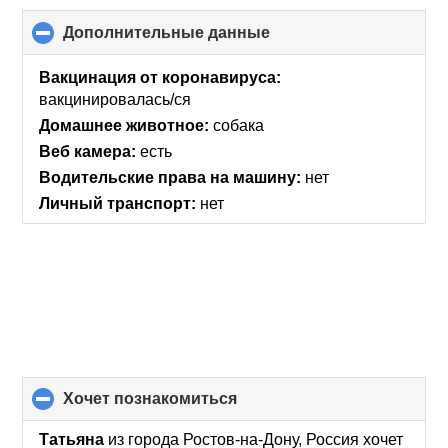
Дополнительные данные
click
to
collapse
Вакцинация от коронавируса:
contents
вакцинировалась/ся
Домашнее животное:
собака
Веб камера:
есть
Водительские права на машину:
нет
Личный транспорт:
нет
хочет познакомиться
click
to
collapse
Татьяна
из города Ростов-на-Дону, Россия хочет