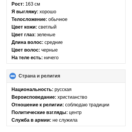
contents
Рост:
163 см
Я выгляжу:
хорошо
Телосложение:
обычное
Цвет кожи:
светлый
Цвет глаз:
зеленые
Длина волос:
средние
Цвет волос:
черные
На теле есть:
ничего
Страна и религия
click
to
collapse
Национальность:
русская
contents
Вероисповедание:
христианство
Отношение к религии:
соблюдаю традиции
Политические взгляды:
центр
Служба в армии:
не служила