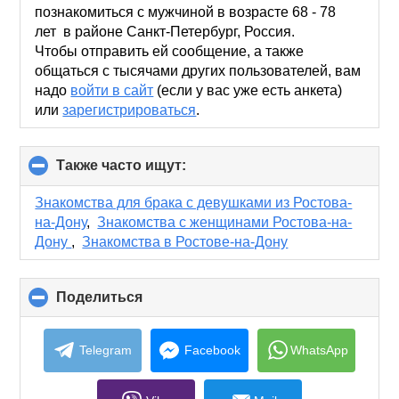
contents
познакомиться с мужчиной в возрасте 68 - 78
лет в районе Санкт-Петербург, Россия.
Чтобы отправить ей сообщение, а также
общаться с тысячами других пользователей, вам
надо
войти в сайт
(если у вас уже есть анкета)
или
зарегистрироваться
.
Также часто ищут:
click
to
collapse
Знакомства для брака с девушками из Ростова-
contents
на-Дону
,
Знакомства с женщинами Ростова-на-
Дону
,
Знакомства в Ростове-на-Дону
Поделиться
click
to
collapse
contents
Telegram
Facebook
WhatsApp