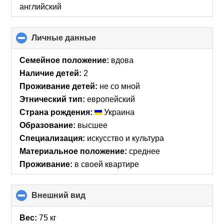
английский
Личные данные
click
to
collapse
Семейное положение:
вдова
contents
Наличие детей:
2
Проживание детей:
не со мной
Этнический тип:
европейский
Страна рождения:
Украина
Образование:
высшее
Специализация:
искусство и культура
Материальное положение:
среднее
Проживание:
в своей квартире
Внешний вид
click
to
collapse
Вес:
75 кг