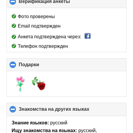
Верификация анкеты
click
to
collapse
Фото проверены
contents
Email подтвержден
Анкета подтверждена через:
Телефон подтвержден
Подарки
click
to
collapse
contents
Знакомства на других языках
click
to
collapse
Знание языков:
русский
contents
Ищу знакомства на языках:
русский,