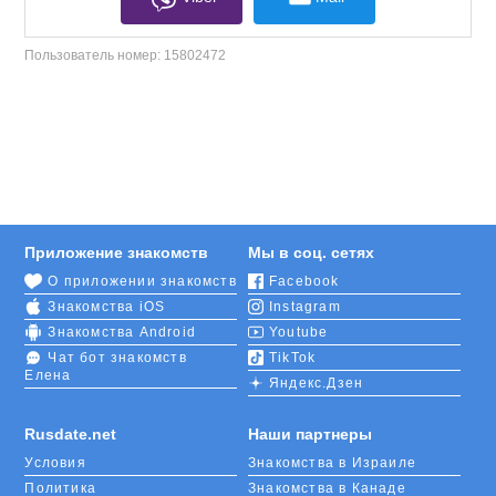
Пользователь номер:
15802472
Приложение знакомств
Мы в соц. сетях
О приложении знакомств
Facebook
Знакомства iOS
Instagram
Знакомства Android
Youtube
Чат бот знакомств
TikTok
Елена
Яндекс.Дзен
Rusdate.net
Наши партнеры
Условия
Знакомства в Израиле
Политика
Знакомства в Канаде