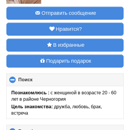
Отправить сообщение
Нравится?
В избранные
Подарить подарок
Поиск
click
to
collapse
Познакомлюсь :
с женщиной в возрасте 20 - 60
contents
лет
в районе
Черногория
Цель знакомства:
дружба, любовь, брак,
встреча