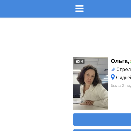
Ольга,
4
Стре
Сидне
была 2 не