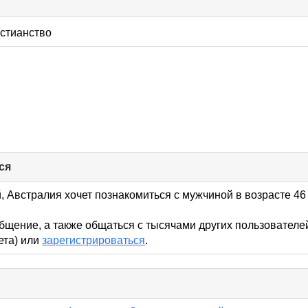
ick
llapse
стианство
ntents
ся
click
to
collapse
, Австралия хочет познакомиться с мужчиной в возрасте 46 
contents
бщение, а также общаться с тысячами других пользователе
кета) или
зарегистрироваться
.
lick
o