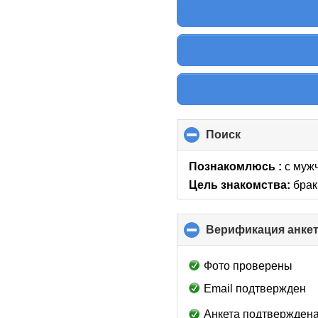
Поиск
click
to
collapse
Познакомлюсь :
с мужч
contents
Цель знакомства:
брак
Верификация анке
Фото проверены
Email подтвержден
Анкета подтверждена