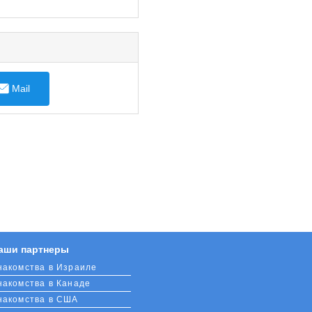
Mail
аши партнеры
накомства в Израиле
накомства в Канаде
накомства в США