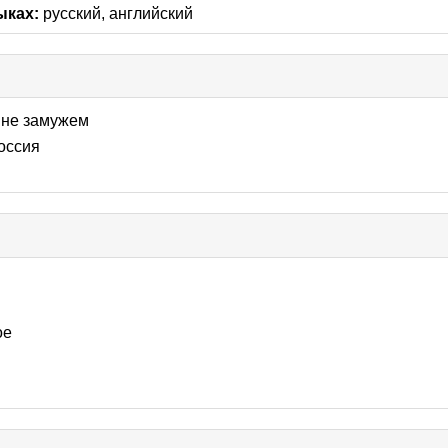
contents
ыках:
русский, английский
k
lapse
не замужем
tents
оссия
se
nts
ое