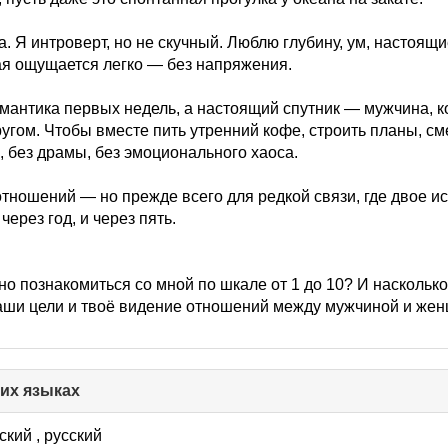
. Я интроверт, но не скучный. Люблю глубину, ум, настоящ
рая ощущается легко — без напряжения.
мантика первых недель, а настоящий спутник — мужчина, к
угом. Чтобы вместе пить утренний кофе, строить планы, см
, без драмы, без эмоционального хаоса.
отношений — но прежде всего для редкой связи, где двое ис
 через год, и через пять.
но познакомиться со мной по шкале от 1 до 10? И насколько
аши цели и твоё видение отношений между мужчиной и же
гих языках
click
to
collapse
ский , русский