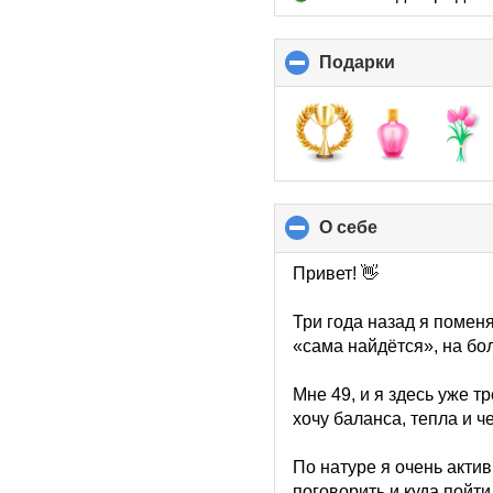
Подарки
click
to
collapse
contents
О себе
click
to
collapse
Привет! 👋
contents
Три года назад я помен
«сама найдётся», на бо
Мне 49, и я здесь уже т
хочу баланса, тепла и ч
По натуре я очень актив
поговорить и куда пойти