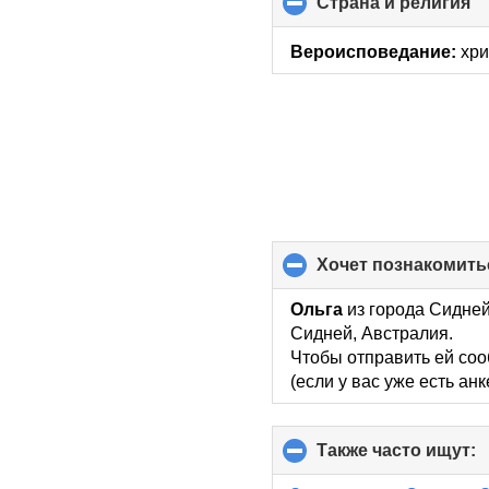
Страна и религия
cl
to
co
Вероисповедание:
хри
co
хочет познакомить
Ольга
из города Сидней
Сидней, Австралия.
Чтобы отправить ей соо
(если у вас уже есть ан
Также часто ищут:
c
t