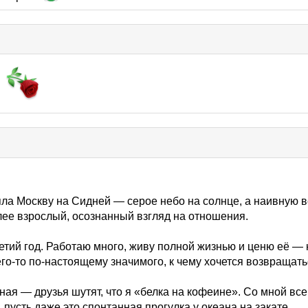
яла Москву на Сидней — серое небо на солнце, а наивную ве
лее взрослый, осознанный взгляд на отношения.
ретий год. Работаю много, живу полной жизнью и ценю её — н
его-то по-настоящему значимого, к чему хочется возвращат
ная — друзья шутят, что я «белка на кофеине». Со мной все
, пусть даже это спонтанная прогулка у океана на закате.