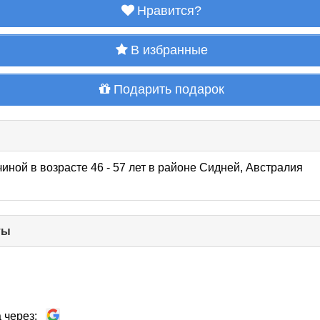
Нравится?
В избранные
Подарить подарок
иной в возрасте 46 - 57 лет
в районе
Сидней, Австралия
ты
click
to
collapse
contents
 через: