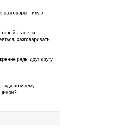
ие разговоры, тихую
оторый станет и
еяться, разговаривать,
кренне рады друг другу
, судя по моему
нщиной?