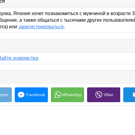
ся
click
to
collapse
уока, Япония хочет познакомиться с мужчиной в возрасте 3
contents
бщение, а также общаться с тысячами других пользователе
кета) или
зарегистрироваться
.
lick
o
ollapse
Найти знакомства
ontents
e
s
gram
Facebook
WhatsApp
Viber