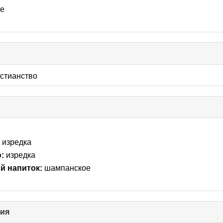
ые
ick
llapse
стианство
ntents
:
изредка
:
изредка
 напиток:
шампанское
ния
click
to