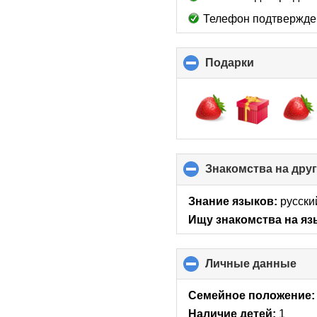
Телефон подтвержде
Подарки
click
to
collapse
contents
Знакомства на дру
Знание языков:
русски
Ищу знакомства на яз
Личные данные
clic
to
col
Семейное положение:
con
Наличие детей:
1