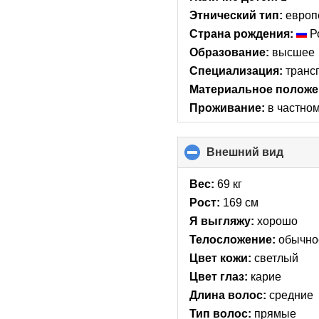
Этнический тип:
европ
Страна рождения:
Р
Образование:
высшее
Специализация:
транс
Материальное положе
Проживание:
в частно
Внешний вид
click
to
collap
Вес:
69 кг
conte
Рост:
169 см
Я выгляжу:
хорошо
Телосложение:
обычно
Цвет кожи:
светлый
Цвет глаз:
карие
Длина волос:
средние
Тип волос:
прямые