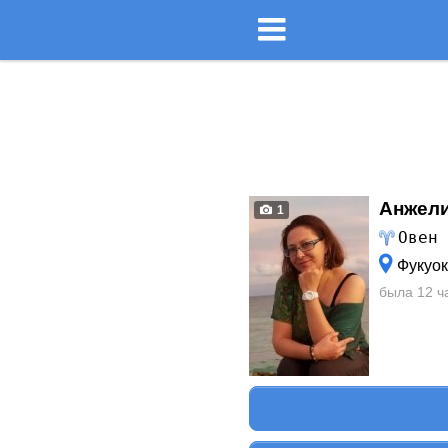
Анжели
1
Овен
Фукуок
была 12 ч