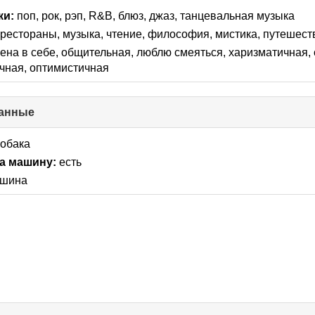
collapse
ки:
поп, рок, рэп, R&B, блюз, джаз, танцевальная музыка
contents
/ рестораны, музыка, чтение, философия, мистика, путешест
ена в себе, общительная, люблю смеяться, харизматичная, 
чная, оптимистичная
анные
click
to
collapse
собака
contents
а машину:
есть
шина