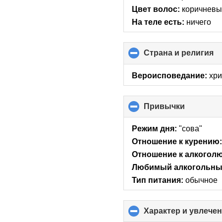
Цвет волос:
коричнев
На теле есть:
ничего
Страна и религия
cl
to
co
Вероисповедание:
хри
co
Привычки
click
to
collapse
Режим дня:
"сова"
contents
Отношение к курению
Отношение к алкоголю
Любимый алкогольный
Тип питания:
обычное
Характер и увлече