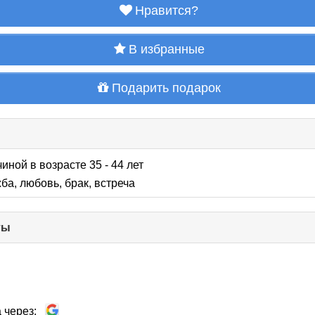
Нравится?
В избранные
Подарить подарок
иной в возрасте 35 - 44 лет
ба, любовь, брак, встреча
ты
click
to
collapse
contents
 через: