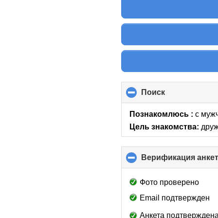
Поиск
click
to
collapse
Познакомлюсь :
с мужч
contents
Цель знакомства:
друж
Верификация анке
Фото проверено
Email подтвержден
Анкета подтверждена