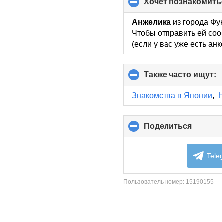
хочет познакомить
Анжелика
из города Фук
Чтобы отправить ей соо
(если у вас уже есть ан
Также часто ищут:
c
t
c
Знакомства в Японии
,
c
Поделиться
click
to
collaps
content
Tele
Пользователь номер:
15190155