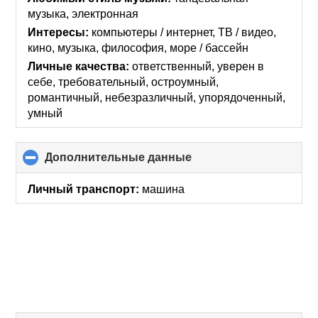
contents
музыка, электронная
Интересы:
компьютеры / интернет, ТВ / видео,
кино, музыка, философия, море / бассейн
Личные качества:
ответственный, уверен в
себе, требовательный, остроумный,
романтичный, небезразличный, упорядоченный,
умный
Дополнительные данные
click
to
collapse
Личный транспорт:
машина
contents