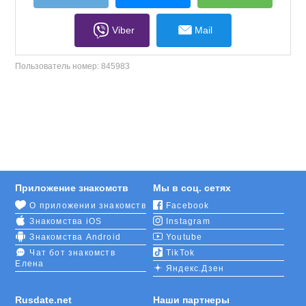
Viber
Mail
Пользователь номер:
845983
Приложение знакомств
Мы в соц. сетях
О приложении знакомств
Facebook
Знакомства iOS
Instagram
Знакомства Android
Youtube
Чат бот знакомств
TikTok
Елена
Яндекс.Дзен
Rusdate.net
Наши партнеры