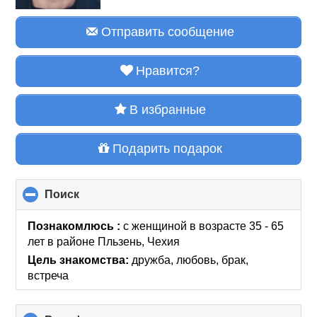
Отправить сообщение
Нравится?
В избранные
Подарить подарок
Поиск
click
to
collapse
Познакомлюсь :
с женщиной в возрасте 35 - 65
contents
лет
в районе
Пльзень, Чехия
Цель знакомства:
дружба, любовь, брак,
встреча