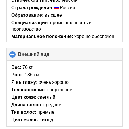
Этнический тип:
европейский
Страна рождения:
Россия
Образование:
высшее
Специализация:
промышленность и
производство
Материальное положение:
хорошо обеспечен
Внешний вид
click
to
collapse
Вес:
76 кг
contents
Рост:
186 см
Я выгляжу:
очень хорошо
Телосложение:
спортивное
Цвет кожи:
светлый
Длина волос:
средние
Тип волос:
прямые
Цвет волос:
блонд