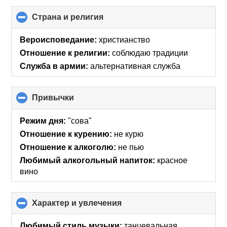
Страна и религия
click
to
collapse
Вероисповедание:
христианство
contents
Отношение к религии:
соблюдаю традиции
Служба в армии:
альтернативная служба
Привычки
click
to
collapse
Режим дня:
"сова"
contents
Отношение к курению:
не курю
Отношение к алкоголю:
не пью
Любимый алкогольный напиток:
красное
вино
Характер и увлечения
click
to
collapse
Любимый стиль музыки:
танцевальная