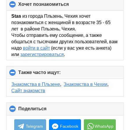
хочет познакомиться
click
to
collapse
Stas
из города Пльзень, Чехия хочет
contents
познакомиться с женщиной в возрасте 35 - 65
лет в районе Пльзень, Чехия.
Чтобы отправить ему сообщение, а также
общаться с тысячами других пользователей, вам
надо
войти в сайт
(если у вас уже есть анкета)
или
зарегистрироваться
.
Также часто ищут:
click
to
collapse
Знакомства в Пльзене
,
Знакомства в Чехии
,
contents
Сайт знакомств
Поделиться
click
to
collapse
contents
Telegram
Facebook
WhatsApp