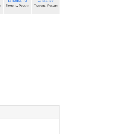
Татьяна
, 73
Ольга
, 59
я
Тюмень, Россия
Тюмень, Россия