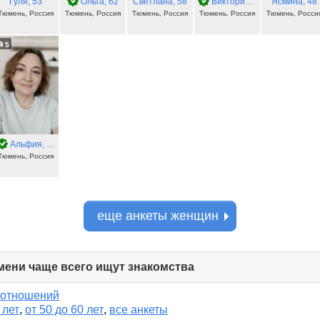
Гуля
, 53
Ольга
, 62
Светлана
, 58
Виктория
, 49
Ясмина
, 48
Тюмень, Россия
Тюмень, Россия
Тюмень, Россия
Тюмень, Россия
Тюмень, Росси
5
Альфия
, 53
Тюмень, Россия
еще анкеты женщин
ени чаще всего ищут знакомства
click
to
collapse
 отношений
contents
 лет
,
от 50 до 60 лет
,
все анкеты