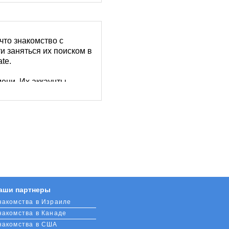
что знакомство с
и заняться их поиском в
te.
ени. Их аккаунты
кам. Если кто-то запал в
 общение!
о поиска
. С кем хочется
но или нет у женщины
 виртуальные подарки,
ть на телефон
аши партнеры
накомства в Израиле
накомства в Канаде
накомства в США