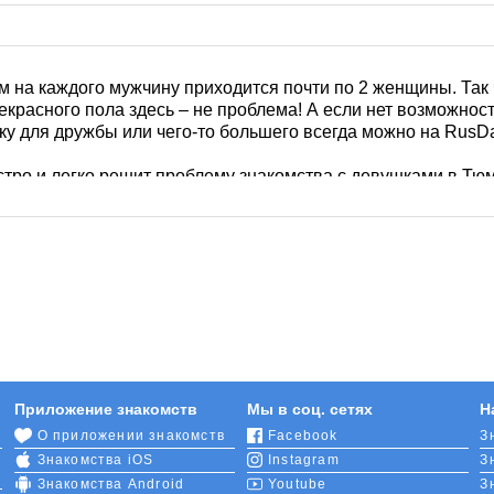
ом на каждого мужчину приходится почти по 2 женщины. Так 
красного пола здесь – не проблема! А если нет возможност
ку для дружбы или чего-то большего всегда можно на RusDa
тро и легко решит проблему знакомства с девушками в Тюм
ступе, так что в любое время можно присмотреться к красот
 заводите собственный профиль и смело начинайте онлайн
бором с самого начала, задайте критерии для
расширенног
й или блондинкой, высокой или миниатюрной, принципиаль
нты лучше обозначить заранее.
сивыми тюменками обеспечат такие интересные фишки, как
заимные лайки,
игра «Симпатии»
и даже возможность скача
 приложение
.
Приложение знакомств
Мы в соц. сетях
Н
О приложении знакомств
Facebook
З
Знакомства iOS
Instagram
З
Знакомства Android
Youtube
З