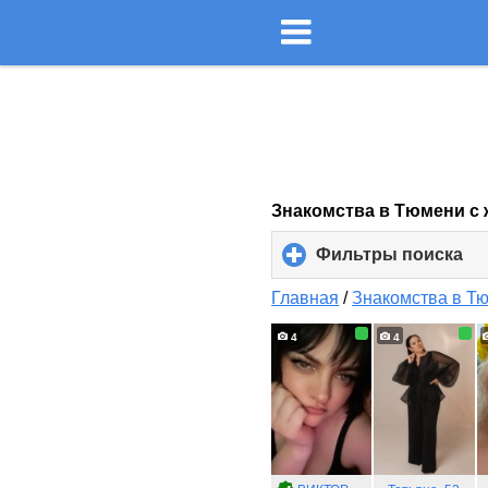
Знакомства в Тюмени с
Фильтры поиска
cli
to
ex
Главная
/
Знакомства в Т
co
4
4