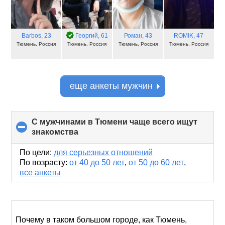
Barbos
, 23
Георгий
, 61
Роман
, 43
ROMIK
, 47
Тюмень, Россия
Тюмень, Россия
Тюмень, Россия
Тюмень, Россия
еще анкеты мужчин
С мужчинами в Тюмени чаще всего ищут
знакомства
click
to
collapse
По цели:
для серьезных отношений
contents
По возрасту:
от 40 до 50 лет
,
от 50 до 60 лет
,
все анкеты
Почему в таком большом городе, как Тюмень,