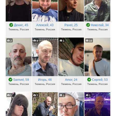
Денис
, 45
Алексей
, 43
Pavel
, 25
Николай
, 34
Тюмень, Россия
Тюмень, Россия
Тюмень, Россия
Тюмень, Россия
2
4
1
10
Samvel
, 59
Игорь
, 46
Amor
, 24
Сергей
, 53
Тюмень, Россия
Тюмень, Россия
Тюмень, Россия
Тюмень, Россия
1
7
1
1