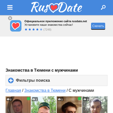
Официальное приложение сайта rusdate.net
Установите наши знакомства сейчас!
Скачать
(7248)
Знакомства в Тюмени с мужчинами
Фильтры поиска
click
to
expand
Главная
/
Знакомства в Тюмени
/
С мужчинами
contents
2
1
1
3