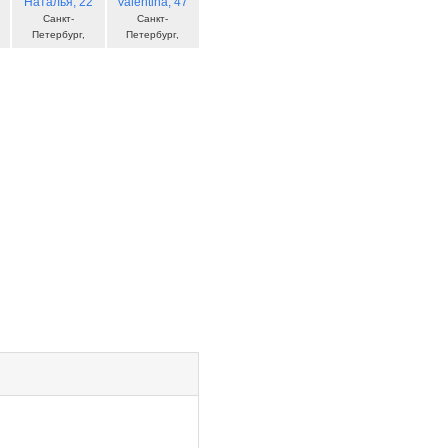
Наталья
, 22
Valentina
, 47
Санкт-
Санкт-
Петербург,
Петербург,
Россия
Россия