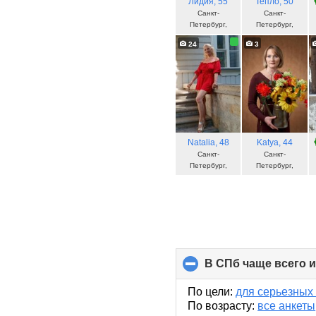
Лидия
, 55
Тепло
, 50
Санкт-
Санкт-
Петербург,
Петербург,
Россия
Россия
24
3
Natalia
, 48
Katуa
, 44
Санкт-
Санкт-
Петербург,
Петербург,
Россия
Россия
В СПб чаще всего 
По цели:
для серьезных
По возрасту:
все анкеты