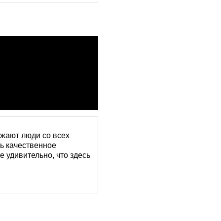
зжают люди со всех
ть качественное
 удивительно, что здесь
езамужними женщинами в
рженку, приходят сайты