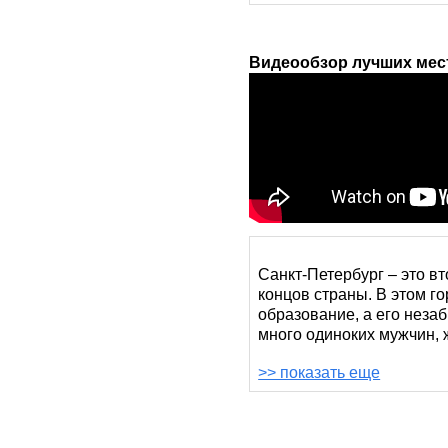
Видеообзор лучших мест
Санкт-Петербург – это в
концов страны. В этом г
образование, а его неза
много одиноких мужчин, 
>> показать еще
Но из-за больших площад
СПб в реальной жизни до
знакомств.