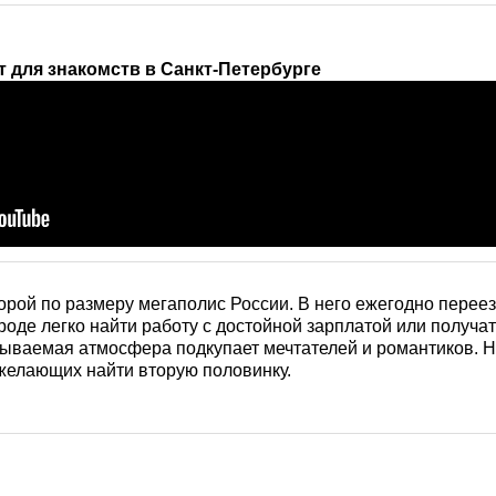
 для знакомств в Санкт-Петербурге
торой по размеру мегаполис России. В него ежегодно перее
ороде легко найти работу с достойной зарплатой или получа
бываемая атмосфера подкупает мечтателей и романтиков. Не
желающих найти вторую половинку.
ей города и густой заселенности завязать знакомства с н
вольно трудно. На помощь тем, кто хочет встретить петербу