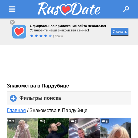
Официальное приложение сайта rusdate.net
Установите наши знакомства сейчас!
Скачать
(7248)
Знакомства в Пардубице
Фильтры поиска
click
to
expand
Главная
/
Знакомства в Пардубице
contents
7
5
7
6