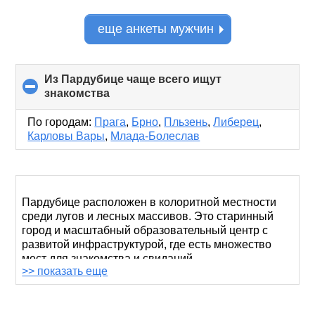
еще анкеты мужчин
Из Пардубице чаще всего ищут
знакомства
click
to
collapse
По городам:
Прага
,
Брно
,
Пльзень
,
Либерец
,
contents
Карловы Вары
,
Млада-Болеслав
Пардубице расположен в колоритной местности
среди лугов и лесных массивов. Это старинный
город и масштабный образовательный центр с
развитой инфраструктурой, где есть множество
мест для знакомства и свиданий.
>> показать еще
Если у вас возникли сложности с поиском новых
друзей или партнера для серьезных отношений,
обратите внимание на сайт RusDate,