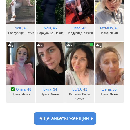
Nelli
, 46
Nelli
, 46
Inna
, 43
Татьяна
, 49
Пардубице, Чехия
Пардубице, Чехия
Пардубице, Чехия
Прага, Чехия
2
4
7
2
Ольга
, 48
Вита
, 34
LENA
, 42
Elena
, 65
Прага, Чехия
Прага, Чехия
Карловы Вары,
Прага, Чехия
Чехия
еще анкеты женщин