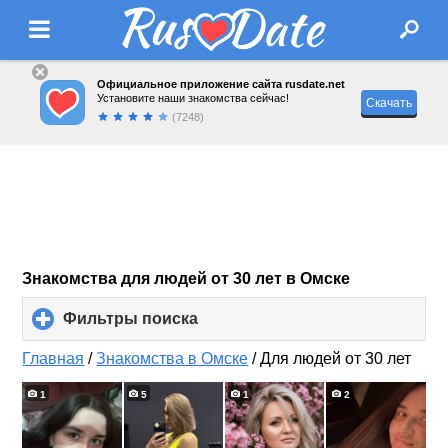
Официальное приложение сайта rusdate.net
Установите наши знакомства сейчас!
Скачать
(7248)
Знакомства для людей от 30 лет в Омске
Фильтры поиска
click
to
expand
Главная
/
Знакомства в Омске
/
Для людей от 30 лет
contents
1
5
1
2