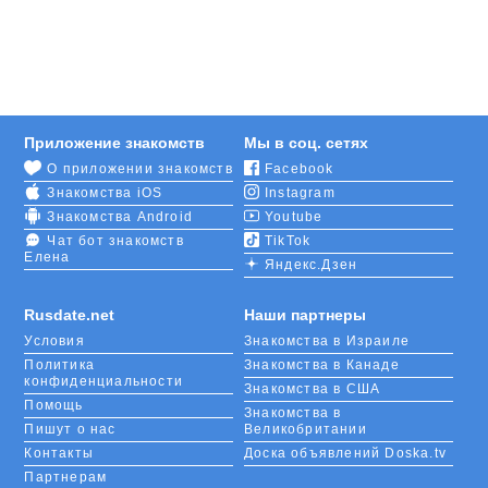
В Сети сегодня знакомятся по всей России и миру.
И город Омск – не исключение. Омичи, кому за 30,
могут прямо на этой странице найти себе парня
или девушку, завести доброго друга или хорошую
подругу. Чтобы начать общение, нужно
зарегистрироваться.
Приложение знакомств
Мы в соц. сетях
О приложении знакомств
Facebook
На сайте знакомств RusDate вы быстро найдете
Знакомства iOS
Instagram
интересных людей, с которыми можно и
пообщаться, и заняться специфическим делом, и
Знакомства Android
Youtube
построить серьезные отношения. Среди ваших
Чат бот знакомств
TikTok
Елена
знакомых наверняка есть пары, которые
Яндекс.Дзен
познакомились в Интернете. Это популярный
способ поиска второй половинки, потому что все
Rusdate.net
Наши партнеры
происходит достаточно быстро и удобно.
Условия
Знакомства в Израиле
Политика
Знакомства в Канаде
конфиденциальности
Знакомства в США
Помощь
Знакомства в
Пишут о нас
Великобритании
Контакты
Доска объявлений Doska.tv
Партнерам