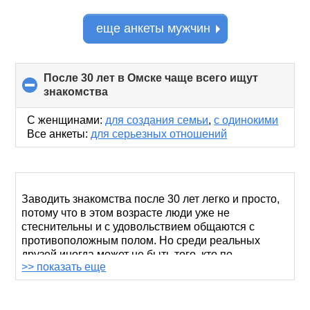
еще анкеты мужчин
После 30 лет в Омске чаще всего ищут
знакомства
click
to
collapse
С женщинами:
для создания семьи
,
с одинокими
contents
Все анкеты:
для серьезных отношений
Заводить знакомства после 30 лет легко и просто,
потому что в этом возрасте люди уже не
стеснительны и с удовольствием общаются с
противоположным полом. Но среди реальных
друзей иногда может не быть того, кто по-
>> показать еще
настоящему откроет свою душу и сможет понять
вас. Поэтому приходится идти в виртуальное
пространство.