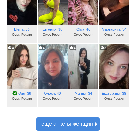
Elena
, 36
Евгения
, 38
Olga
, 40
Маргарита
, 34
Омск, Россия
Омск, Россия
Омск, Россия
Омск, Россия
4
4
4
2
Оля
, 39
Олеся
, 40
Marina
, 34
Екатерина
, 38
Омск, Россия
Омск, Россия
Омск, Россия
Омск, Россия
еще анкеты женщин