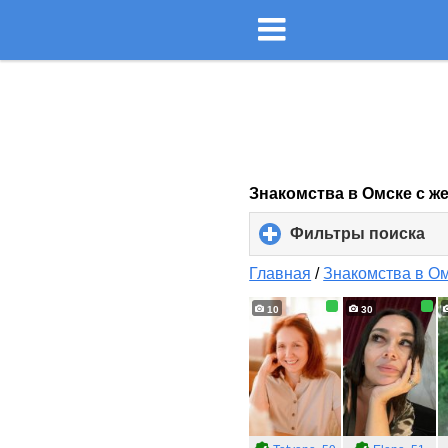
Знакомства в Омске с ж
Фильтры поиска
cli
to
ex
Главная
/
Знакомства в О
co
10
30