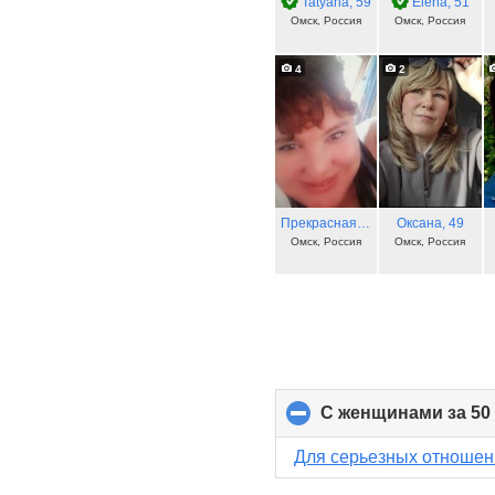
Tatyana
, 59
Elena
, 51
Омск, Россия
Омск, Россия
4
2
Прекрасная
, 52
Оксана
, 49
Омск, Россия
Омск, Россия
С женщинами за 50
Для серьезных отношен