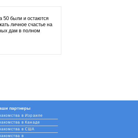
а 50 были и остаются
кать личное счастье на
ьных дам в полном
и к своему возрасту.
льярного обращения или
йдете там много нюансов,
о исполнителя,
Проявите интерес и
аши партнеры
накомства в Израиле
накомства в Канаде
накомства в США
накомства в