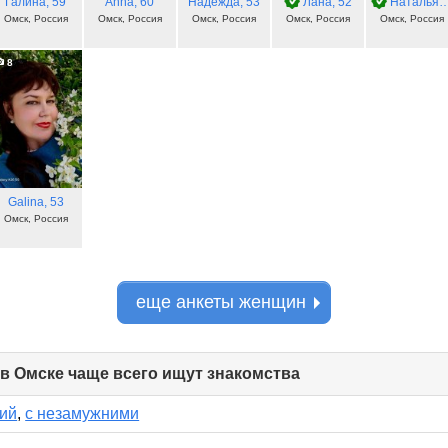
Галина
, 59
Anna
, 60
Надежда
, 53
Лана
, 52
Наталья
,
Омск, Россия
Омск, Россия
Омск, Россия
Омск, Россия
Омск, Россия
8
Galina
, 53
Омск, Россия
еще анкеты женщин
 в Омске чаще всего ищут знакомства
click
to
collapse
ий
,
с незамужними
contents