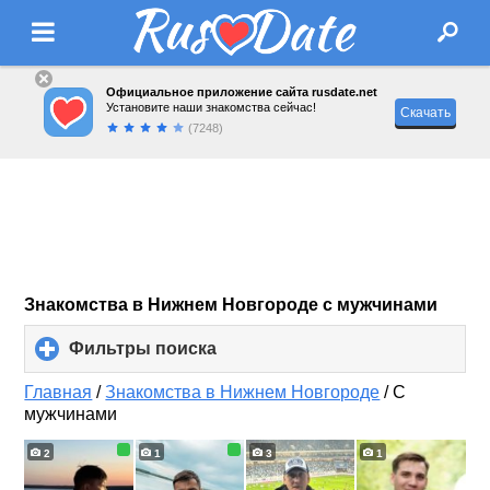
Официальное приложение сайта rusdate.net
Установите наши знакомства сейчас!
Скачать
(7248)
Знакомства в Нижнем Новгороде с мужчинами
Фильтры поиска
click
to
expand
Главная
/
Знакомства в Нижнем Новгороде
/
С
contents
мужчинами
2
1
3
1