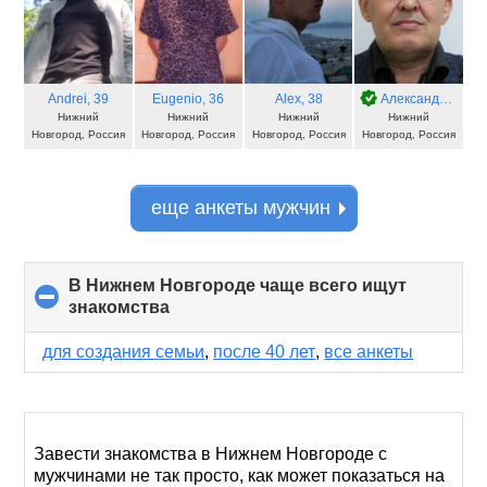
Andrei
, 39
Eugenio
, 36
Alex
, 38
Александр II й
, 5
Нижний
Нижний
Нижний
Нижний
Новгород, Россия
Новгород, Россия
Новгород, Россия
Новгород, Россия
еще анкеты мужчин
В Нижнем Новгороде чаще всего ищут
знакомства
click
to
collapse
для создания семьи
,
после 40 лет
,
все анкеты
contents
Завести знакомства в Нижнем Новгороде с
мужчинами не так просто, как может показаться на