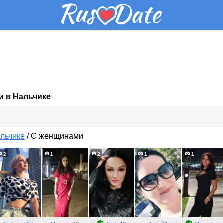
и в Нальчике
ck
pand
альчике
/
С женщинами
ntents
2
1
2
1
1