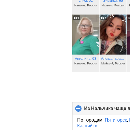
Liliya
, 52
Эльвира
, 65
Нальчик, Россия
Нальчик, Россия
1
4
Ангелина
, 63
Александра
, 25
Нальчик, Россия
Майский, Россия
Из Нальчика чаще 
По городам:
Пятигорск
,
Каспийск