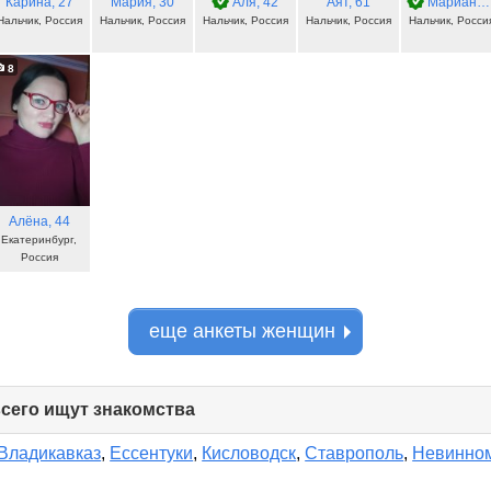
Карина
, 27
Мария
, 30
Аля
, 42
Аят
, 61
Марианна
Нальчик, Россия
Нальчик, Россия
Нальчик, Россия
Нальчик, Россия
Нальчик, Росси
8
Алёна
, 44
Екатеринбург,
Россия
еще анкеты женщин
всего ищут знакомства
click
to
collapse
Владикавказ
,
Ессентуки
,
Кисловодск
,
Ставрополь
,
Невинно
contents