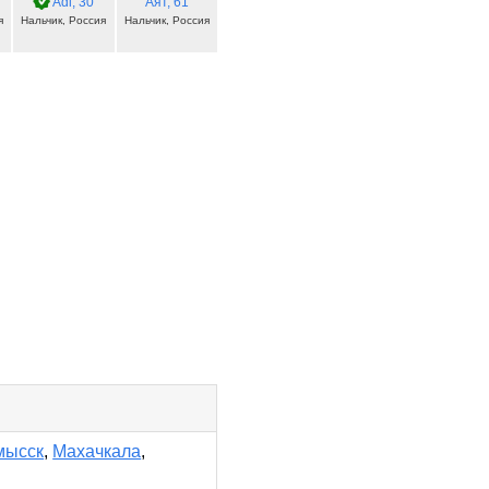
, 34
Adi
, 30
Аят
, 61
я
Нальчик, Россия
Нальчик, Россия
мысск
,
Махачкала
,