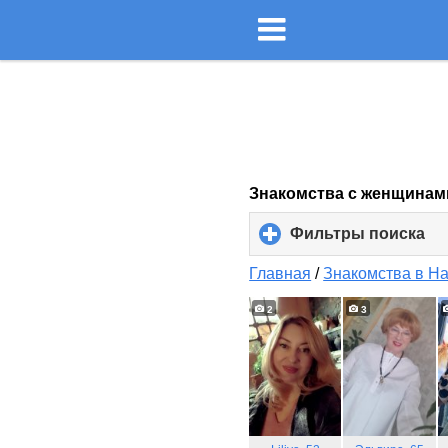
Знакомства с женщинам
Фильтры поиска
cli
to
ex
Главная
/
Знакомства в Н
co
2
3