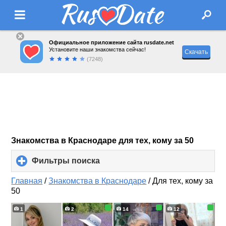
Официальное приложение сайта rusdate.net
Установите наши знакомства сейчас!
Скачать
(7248)
Знакомства в Краснодаре для тех, кому за 50
Фильтры поиска
click
to
expand
Главная
/
Знакомства в Краснодаре
/
Для тех, кому за
contents
50
1
2
14
12