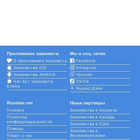
Для начала надо
зарегистрироваться
. Мы
уверены, что у вас легко получится это сделать,
потому что все этапы регистрации просты и
понятны. Если у вас есть аккаунт в социальных
сетях («Вконтакте», «Одноклассники» и др.),
можете просто авторизоваться через
соответствующую кнопку.
Приложение знакомств
Мы в соц. сетях
О приложении знакомств
Facebook
Познакомившись с кем-то, вы можете сначала
Знакомства iOS
Instagram
просто переписываться, а затем встретиться и
вместе сходить на концерт в филармонию им. Г.
Знакомства Android
Youtube
Пономаренко или в Литературный музей Кубани.
Чат бот знакомств
TikTok
Елена
Устройте романтическую прогулку по парку
Яндекс.Дзен
«Солнечный остров» либо почувствуйте себя
молодыми и купите билеты в кино на последний
Rusdate.net
Наши партнеры
ряд.
Условия
Знакомства в Израиле
Политика
Знакомства в Канаде
конфиденциальности
Знакомства в США
Помощь
Знакомства в
Пишут о нас
Великобритании