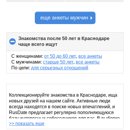
еще анкеты мужчин
Знакомства после 50 лет в Краснодаре
чаще всего ищут
click
to
collapse
С женщинами:
от 50 до 60 лет
,
все анкеты
contents
С мужчинами:
старше 50 лет
,
все анкеты
По цели:
для серьезных отношений
Коллекционируйте знакомства в Краснодаре, ища
новых друзей на нашем сайте. Активные люди
всегда находятся в поиске новых впечатлений, и
RusDate предлагает регулярно пополняющуюся
базу интересных собеседников для вас. В выборке
>> показать еще
справа мы выделили краснодарцев и краснодарок,
кому за 50, но вы можете ввести и другие критерии.