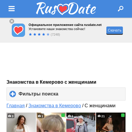
Официальное приложение сайта rusdate.net
Установите наши знакомства сейчас!
Скачать
(7248)
Знакомства в Кемерово с женщинами
Фильтры поиска
click
to
expand
Главная
/
Знакомства в Кемерово
/
С женщинами
contents
3
1
6
21