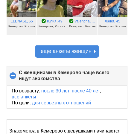
ELENASL
, 55
Юлия
, 49
Valentina
, 68
Женя
, 45
Кемерово, Россия
Кемерово, Россия
Кемерово, Россия
Кемерово, Россия
еще анкеты женщин
С женщинами в Кемерово чаще всего
ищут знакомства
click
to
collapse
По возрасту:
после 30 лет
,
после 40 лет
,
contents
все анкеты
По цели:
для серьезных отношений
Знакомства в Кемерово с девушками начинаются