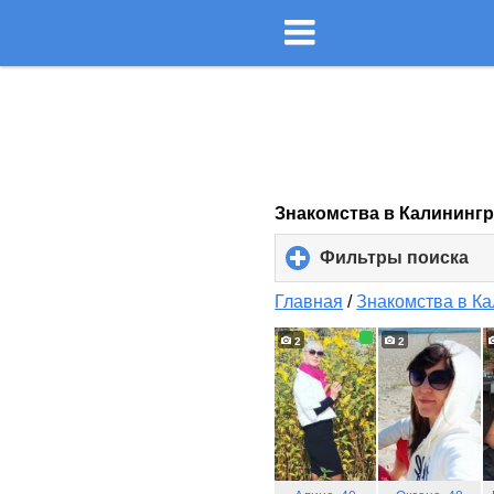
Знакомства в Калининг
Фильтры поиска
cli
to
ex
Главная
/
Знакомства в К
co
2
2