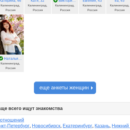
Катерина
, 46
Катя
, 32
Виктория
, 53
Евгения
, 43
Ira
, 45
Калининград,
Калининград,
Калининград,
Калининград,
Калининград,
Россия
Россия
Россия
Россия
Россия
3
Наталья
, 35
Калининград,
Россия
еще анкеты женщин
аще всего ищут знакомства
click
to
collapse
 отношений
contents
нкт-Петербург
,
Новосибирск
,
Екатеринбург
,
Казань
,
Нижний