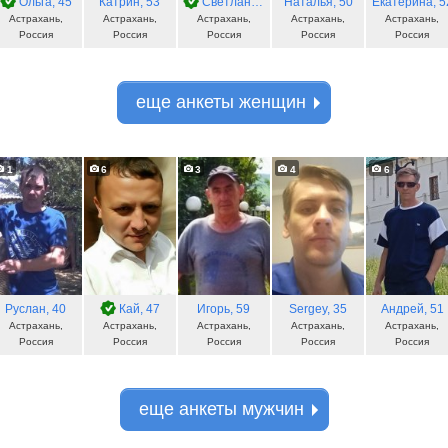
Ольга
, 45
Катрин
, 53
Светлана
, 54
Наталья
, 50
Екатерина
, 5
Астрахань,
Астрахань,
Астрахань,
Астрахань,
Астрахань,
Россия
Россия
Россия
Россия
Россия
еще анкеты женщин
1
6
3
4
6
Руслан
, 40
Кай
, 47
Игорь
, 59
Sergey
, 35
Андрей
, 51
Астрахань,
Астрахань,
Астрахань,
Астрахань,
Астрахань,
Россия
Россия
Россия
Россия
Россия
еще анкеты мужчин