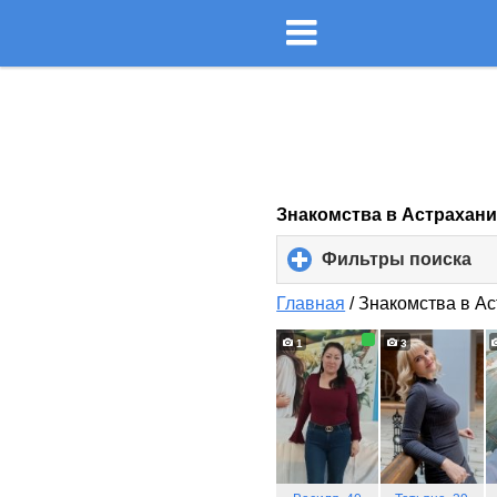
Знакомства в Астрахан
Фильтры поиска
cli
to
ex
Главная
/
Знакомства в А
co
1
3