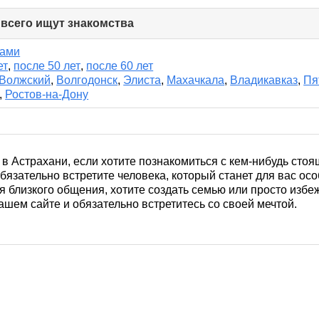
 всего ищут знакомства
click
to
collapse
нами
contents
ет
,
после 50 лет
,
после 60 лет
Волжский
,
Волгодонск
,
Элиста
,
Махачкала
,
Владикавказ
,
Пя
,
Ростов-на-Дону
 в Астрахани, если хотите познакомиться с кем-нибудь сто
язательно встретите человека, который станет для вас ос
 близкого общения, хотите создать семью или просто избе
ашем сайте и обязательно встретитесь со своей мечтой.
м города, посещать людные места в расчете на то, что где-
Вы потратите время с толком, если поищете партнера на сай
амостоятельно просматривать сотни анкет. Поэтому мы упр
й из Астрахани находятся в этом разделе. И вам только ли
в навигации, чтобы выбрать именно того, кого и ищете.
Заво