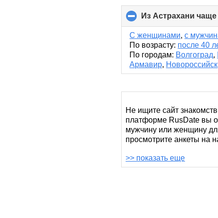
Из Астрахани чаще
С женщинами
,
с мужчи
По возрасту:
после 40 л
По городам:
Волгоград
,
Армавир
,
Новороссийск
Не ищите сайт знакомств
платформе RusDate вы об
мужчину или женщину для
просмотрите анкеты на н
>> показать еще
Хватит блуждать по улица
ваша вторая половинка. 
может быть непросто – с
для вас.
Все анкеты пользователе
более точные настройки 