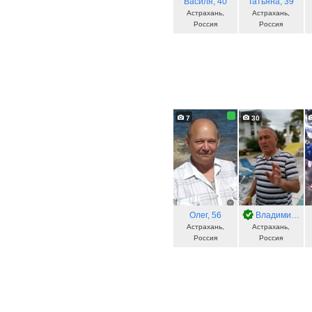
Василя
, 40
Татьяна
, 39
Астрахань,
Астрахань,
Россия
Россия
7
30
Олег
, 56
Владимир
, 64
Астрахань,
Астрахань,
Россия
Россия