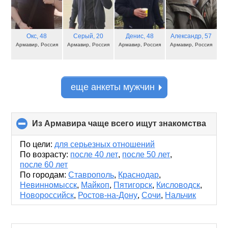
Окс
, 48
Серый
, 20
Денис
, 48
Александр
, 57
Армавир, Россия
Армавир, Россия
Армавир, Россия
Армавир, Россия
еще анкеты мужчин
Из Армавира чаще всего ищут знакомства
click
to
colla
По цели:
для серьезных отношений
conte
По возрасту:
после 40 лет
,
после 50 лет
,
после 60 лет
По городам:
Ставрополь
,
Краснодар
,
Невинномысск
,
Майкоп
,
Пятигорск
,
Кисловодск
,
Новороссийск
,
Ростов-на-Дону
,
Сочи
,
Нальчик