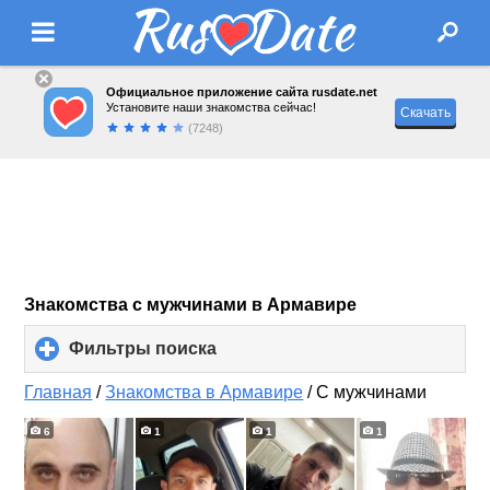
Официальное приложение сайта rusdate.net
Установите наши знакомства сейчас!
Скачать
(7248)
Знакомства с мужчинами в Армавире
Фильтры поиска
click
to
expand
Главная
/
Знакомства в Армавире
/
С мужчинами
contents
6
1
1
1