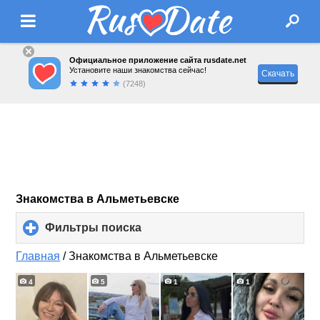
Официальное приложение сайта rusdate.net
Установите наши знакомства сейчас!
Скачать
(7248)
Знакомства в Альметьевске
Фильтры поиска
click
to
expand
Главная
/
Знакомства в Альметьевске
contents
4
5
1
1