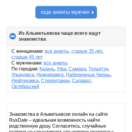
еще анкеты мужчин
Из Альметьевска чаще всего ищут
знакомства
click
to
collapse
С женщинами:
все анкеты
,
старше 35 лет
,
contents
старше 45 лет
С мужчинами:
все анкеты
По городам:
Казань
,
Уфа
,
Самара
,
Тольятти
,
Ульяновск
,
Нижнекамск
,
Набережные Челны
,
Нефтекамск
,
Стерлитамак
,
Салават
,
Октябрьский
Знакомства в Альметьевске онлайн на сайте
RusDate – идеальная возможность найти
родственную душу. Согласитесь, случайные
встречи не гарантируют, что человек окажется с